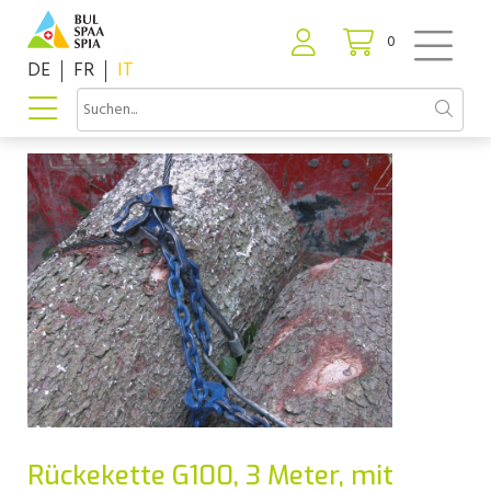
0
DE
FR
IT
Rückekette G100, 3 Meter, mit