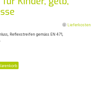
für Kinder, gelb,
össe
Lieferkosten
hluss, Reflexstreifen gemäss EN 471,
.
Warenkorb