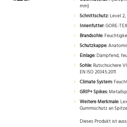
mm)
Schnittschutz:
Level 2,
Innenfutter:
GORE-TEX®,
Brandsohle:
Feuchtigkei
Schutzkappe:
Anatomisc
Einlage:
Dämpfend, feuc
Sohle:
Rutschsichere V
EN ISO 20345:2011
Climate System:
Feucht
GRIP+ Spikes:
Metallspi
Weitere Merkmale:
Lei
Gummischutz an Spitz
Dieses Produkt ist auss