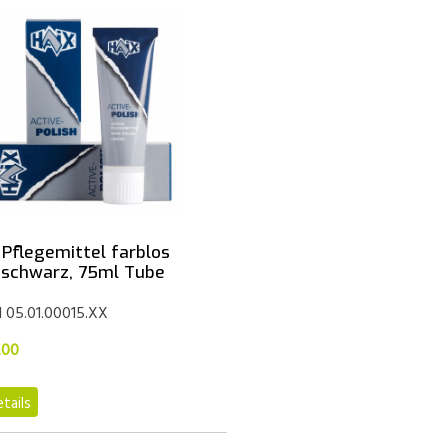
 Pflegemittel farblos
 schwarz, 75ml Tube
l 05.01.00015.XX
.00
tails