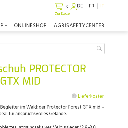
DE
FR
IT
0
Zur Kasse
OP
ONLINESHOP
AGRISAFETYCENTER
tschuh PROTECTOR
 GTX MID
Lieferkosten
r Begleiter im Wald: der Protector Forest GTX mid –
deal für anspruchsvolles Gelände.
iertes, atmungsaktives Veloursleder (2,8–3,0