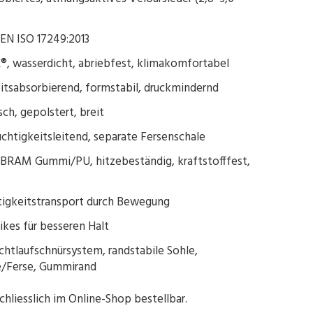
 EN ISO 17249:2013
 wasserdicht, abriebfest, klimakomfortabel
tsabsorbierend, formstabil, druckmindernd
h, gepolstert, breit
htigkeitsleitend, separate Fersenschale
IBRAM Gummi/PU, hitzebeständig, kraftstofffest,
igkeitstransport durch Bewegung
kes für besseren Halt
chtlaufschnürsystem, randstabile Sohle,
e/Ferse, Gummirand
chliesslich im Online-Shop bestellbar.