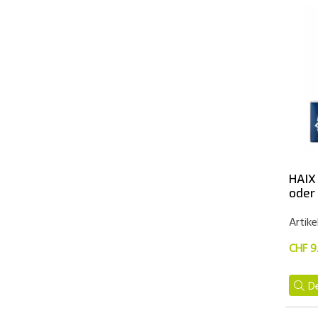
HAIX
oder
Artike
CHF 9
De