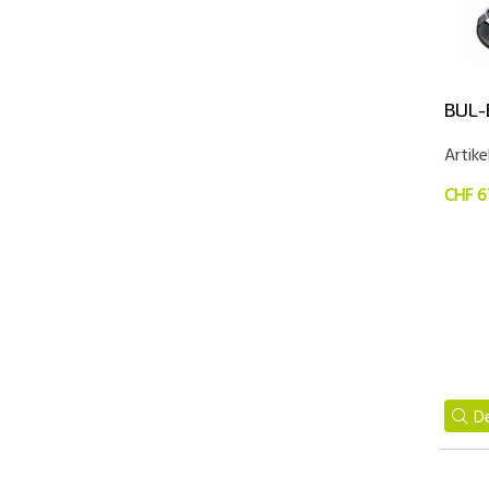
BUL-
Artik
CHF 6
De