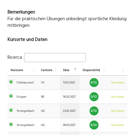
Bemerkungen
Für die praktischen Übungen unbedingt sportliche Kleidung
mitbringen.
Kursorte und Daten
Ricerca
Posizione
Cantone
Data
Disponibilità
0/12
Châteauneuf
VS
13.01.2027
Iscrizione
0/12
Ersigen
BE
16.02.2027
Iscrizione
0/12
Strengelbach
AG
23.02.2027
Iscrizione
0/12
Strengelbach
AG
09.03.2027
Iscrizione