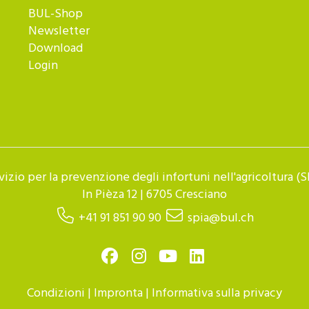
BUL-Shop
Newsletter
Download
Login
vizio per la prevenzione degli infortuni nell'agricoltura (S
In Pièza 12 | 6705 Cresciano
+41 91 851 90 90
spia@bul.ch
Condizioni
|
Impronta
|
Informativa sulla privacy