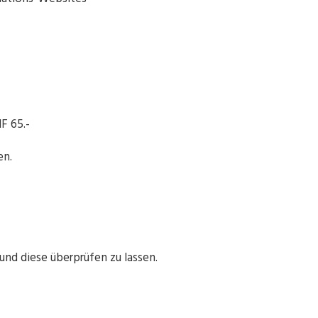
F 65.-
en.
nd diese überprüfen zu lassen.