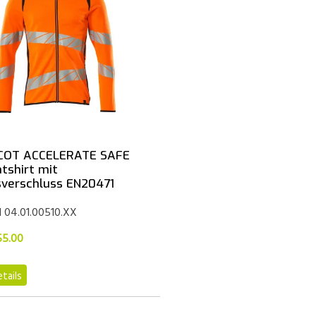
OT ACCELERATE SAFE
tshirt mit
sverschluss EN20471
l 04.01.00510.XX
55.00
tails