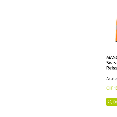
MASC
Swea
Reis
Artike
CHF 1
De