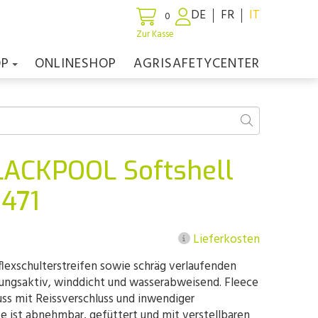
DE
FR
IT
0
Zur Kasse
OP
ONLINESHOP
AGRISAFETYCENTER
ACKPOOL Softshell
471
Lieferkosten
flexschulterstreifen sowie schräg verlaufenden
ungsaktiv, winddicht und wasserabweisend. Fleece
uss mit Reissverschluss und inwendiger
e ist abnehmbar, gefüttert und mit verstellbaren