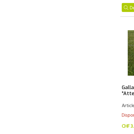
De
Gall
"Atte
Articl
Dispon
CHF 3