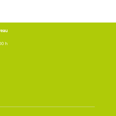
reau
.00 h