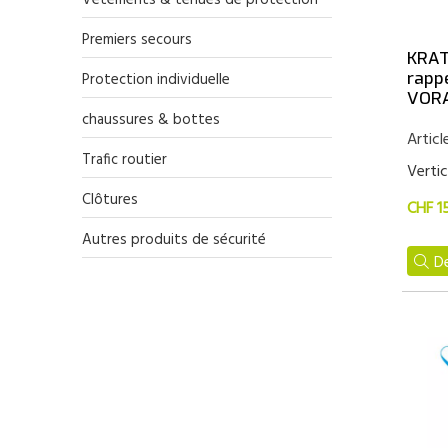
Vêtements & tenues de protection
Premiers secours
KRAT
rapp
Protection individuelle
VORA
chaussures & bottes
Articl
Trafic routier
Vertic
Clôtures
CHF 1
Autres produits de sécurité
De