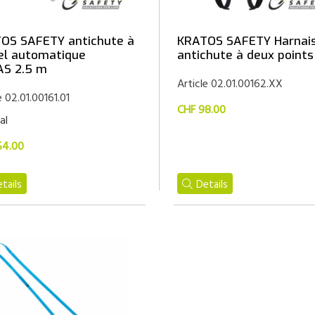
OS SAFETY antichute à
KRATOS SAFETY Harnai
el automatique
antichute à deux points
S 2.5 m
Article 02.01.00162.XX
e 02.01.00161.01
CHF 98.00
al
54.00
tails
Details