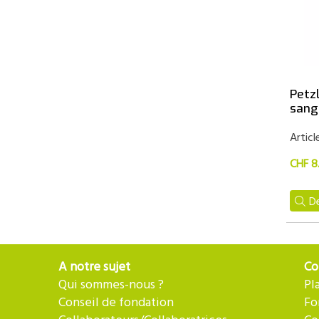
Petz
sang
Articl
CHF 8
De
A notre sujet
Co
Qui sommes-nous ?
Pl
Conseil de fondation
Fo