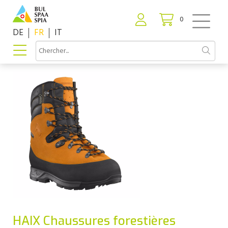
0
DE
FR
IT
HAIX Chaussures forestières