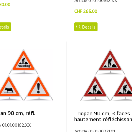
Article 01.01.00162.XX
30.00
CHF 265.00
tails
Details
an 90 cm, réfl.
Triopan 90 cm, 3 faces
hautement réfléchissa
e 01.01.00162.XX
Article 01.01.00231.01