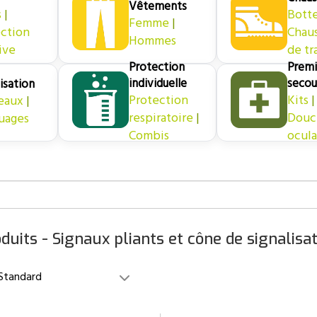
Vêtements
s
|
Bott
Femme
|
ction
Chau
Hommes
ive
de tr
Protection
Premi
individuelle
secou
isation
Protection
Kits
|
eaux
|
respiratoire
|
Douc
uages
Combis
ocula
duits - Signaux pliants et cône de signalisa
Standard