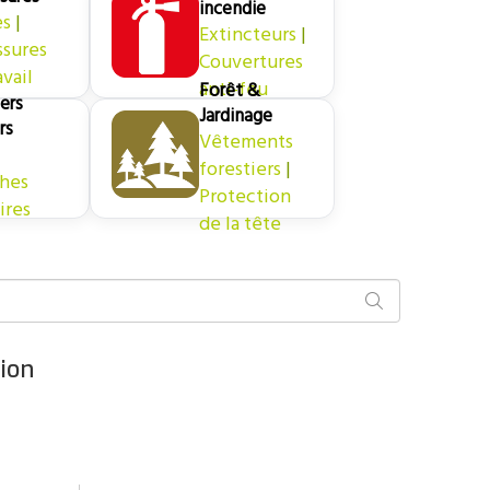
incendie
es
|
Extincteurs
|
ssures
Couvertures
avail
anti-feu
Forêt &
ers
Jardinage
rs
Vêtements
forestiers
|
hes
Protection
ires
de la tête
tion