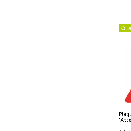
De
Plaq
"Att