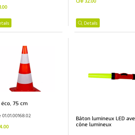
CHF 32.00
1.00
tails
Details
 éco, 75 cm
e 01.01.00168.02
Bâton lumineux LED av
cône lumineux
4.00