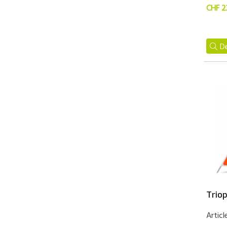
CHF 2
De
Triop
Articl