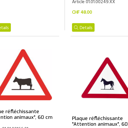
Article 01.01.00249.XX
CHF 48.00
tails
Details
ue réfléchissante
ention animaux", 60 cm
Plaque réfléchissante
"Attention animaux", 6