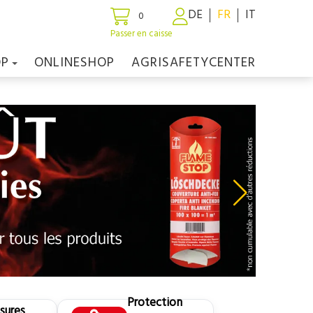
DE
FR
IT
0
Passer en caisse
OP
ONLINESHOP
AGRISAFETYCENTER
Protection
sures