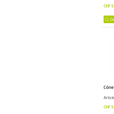
CHF 5
De
Cône
Articl
CHF 5