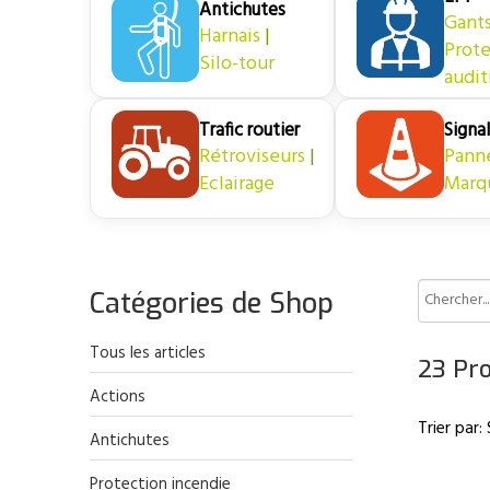
Antichutes
Gant
Harnais
|
Prote
Silo-tour
audit
Trafic routier
Signal
Rétroviseurs
|
Pann
Eclairage
Marq
Catégories de Shop
Tous les articles
23 Pro
Actions
Trier par:
Antichutes
Protection incendie