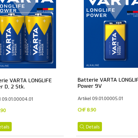
Batterie VARTA LONGLI
erie VARTA LONGLIFE
Power 9V
 D, 2 Stk.
Artikel 09.01.00005.01
l 09.01.00004.01
CHF 8.90
.90
tails
Details