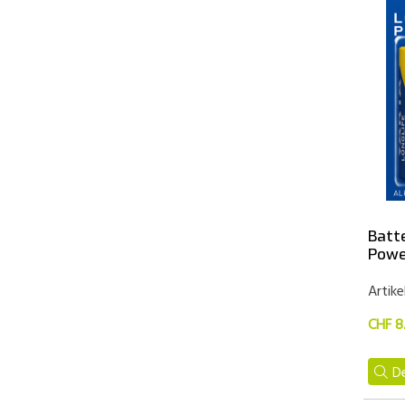
Batt
Power
Artike
CHF 8
De