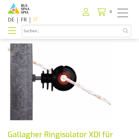
0
DE
FR
IT
Gallagher Ringisolator XDI für