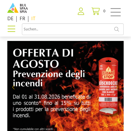
0
DE
FR
IT