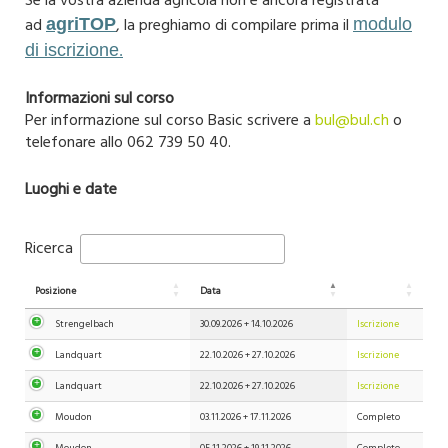
Se la vostra azienda agricola non è ancora registrata
ad
, la preghiamo di compilare prima il
agriTOP
modulo
di iscrizione
.
Informazioni sul corso
Per informazione sul corso Basic scrivere a
bul@bul.ch
o
telefonare allo 062 739 50 40.
Luoghi e date
Ricerca
Posizione
Data
Strengelbach
30.09.2026 +
14.10.2026
Iscrizione
Landquart
22.10.2026 +
27.10.2026
Iscrizione
Landquart
22.10.2026 +
27.10.2026
Iscrizione
Moudon
03.11.2026 +
17.11.2026
Completo