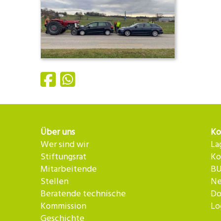
Über uns
Ko
Wer sind wir
La
Stiftungsrat
Ko
Mitarbeitende
BU
Stellen
Ne
Beratende technische
Do
Kommission
Lo
Geschichte