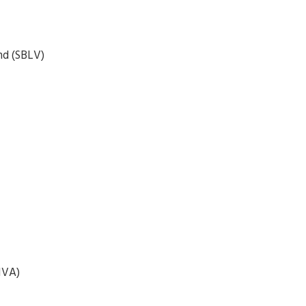
nd (SBLV)
IVA)