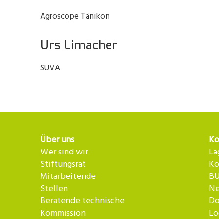
Agroscope Tänikon
Urs Limacher
SUVA
Über uns
Ko
Wer sind wir
La
Stiftungsrat
Ko
Mitarbeitende
BU
Stellen
Ne
Beratende technische
Do
Kommission
Lo