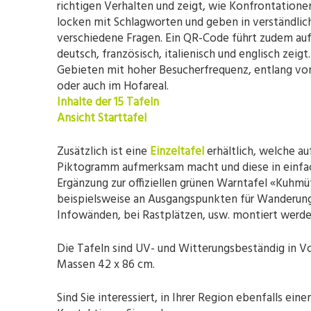
richtigen Verhalten und zeigt, wie Konfrontation
locken mit Schlagworten und geben in verständlic
verschiedene Fragen. Ein QR-Code führt zudem au
deutsch, französisch, italienisch und englisch zeigt
Gebieten mit hoher Besucherfrequenz, entlang v
oder auch im Hofareal.
Inhalte der 15 Tafeln
Ansicht Starttafel
Zusätzlich ist eine
Einzeltafel
erhältlich, welche au
Piktogramm aufmerksam macht und diese in einfach
Ergänzung zur offiziellen grünen Warntafel «Kuhmü
beispielsweise an Ausgangspunkten für Wanderunge
Infowänden, bei Rastplätzen, usw. montiert werde
Die Tafeln sind UV- und Witterungsbeständig in Vo
Massen 42 x 86 cm.
Sind Sie interessiert, in Ihrer Region ebenfalls ein