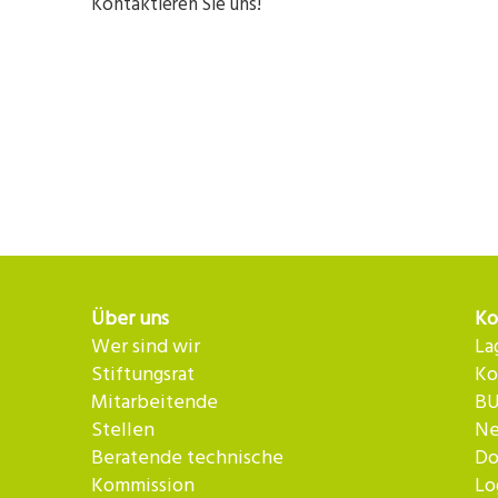
Kontaktieren Sie uns!
Über uns
Ko
Wer sind wir
La
Stiftungsrat
Ko
Mitarbeitende
BU
Stellen
Ne
Beratende technische
Do
Kommission
Lo