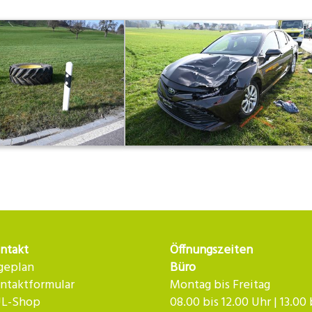
ntakt
Öffnungszeiten
geplan
Büro
ntaktformular
Montag bis Freitag
L-Shop
08.00 bis 12.00 Uhr | 13.00