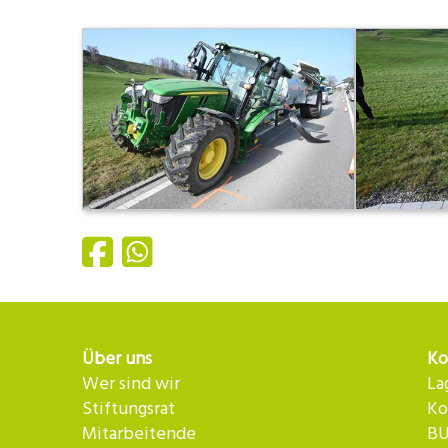
Über uns
Ko
Wer sind wir
La
Stiftungsrat
Ko
Mitarbeitende
BU