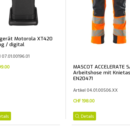
gerät Motorola XT420
g / digital
l 07.01.00196.01
MASCOT ACCELERATE S
99.00
Arbeitshose mit Knieta
EN20471
Artikel 04.01.00506.XX
CHF 198.00
tails
Details