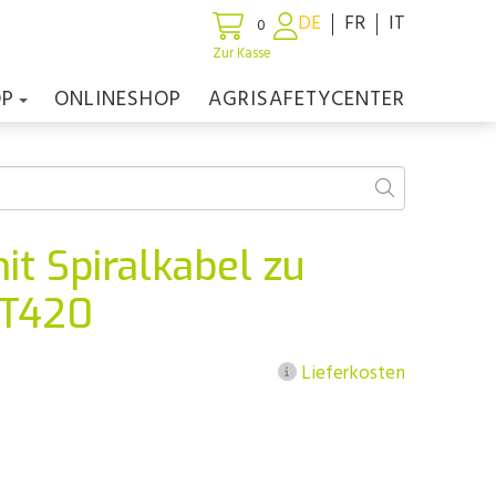
DE
FR
IT
0
Zur Kasse
OP
ONLINESHOP
AGRISAFETYCENTER
t Spiralkabel zu
XT420
Lieferkosten