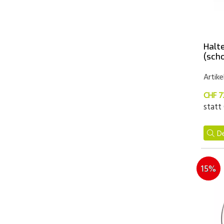
Halt
(sch
Artike
CHF 7
statt
De
15%