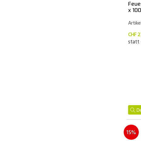
Feue
x 10
Artike
CHF 2
statt
De
15%