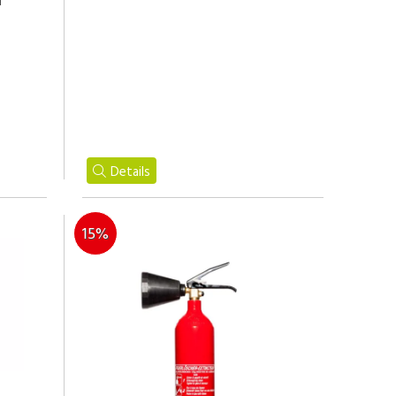
d
Details
15%