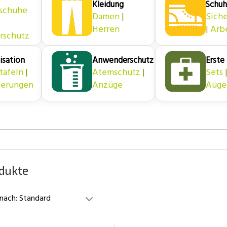
Kleidung
Schu
schuhe
Damen
|
Siche
Herren
|
Arb
rschutz
isation
Anwenderschutz
Erste 
tafeln
|
Atemschutz
|
Sets
ierungen
Anzüge
Auge
odukte
 nach:
Standard