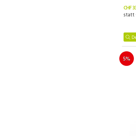
CHF 3
statt
De
5%