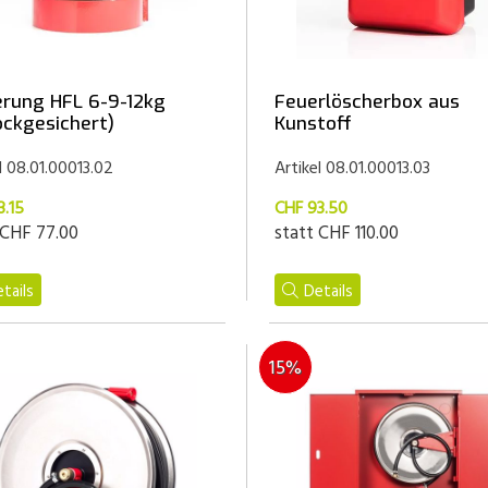
erung HFL 6-9-12kg
Feuerlöscherbox aus
ockgesichert)
Kunstoff
l 08.01.00013.02
Artikel 08.01.00013.03
3.15
CHF 93.50
CHF 77.00
statt
CHF 110.00
tails
Details
15%