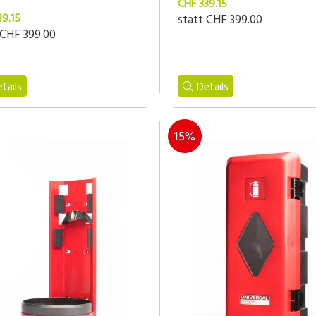
CHF 339.15
39.15
statt
CHF 399.00
CHF 399.00
tails
Details
15%