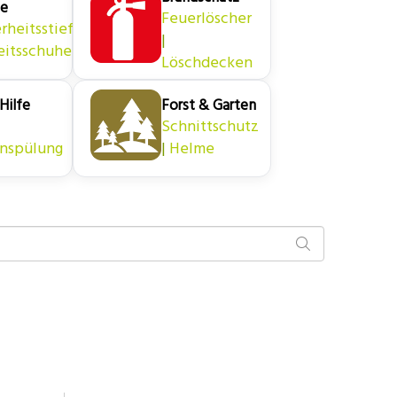
he
Feuerlöscher
rheitsstiefel
|
eitsschuhe
Löschdecken
Hilfe
Forst & Garten
|
Schnittschutz
nspülung
|
Helme