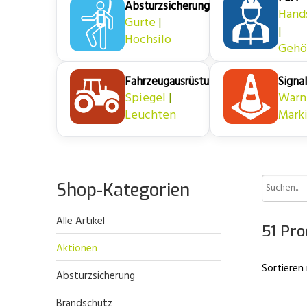
Absturzsicherung
Hand
Gurte
|
|
Hochsilo
Gehö
Fahrzeugausrüstung
Signal
Spiegel
|
Warn
Leuchten
Mark
Shop-Kategorien
Alle Artikel
51 Pr
Aktionen
Sortieren
Absturzsicherung
Brandschutz