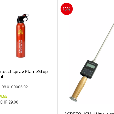
15%
rlöschspray FlameStop
ml
el 08.01.00006.02
4.65
CHF 29.00