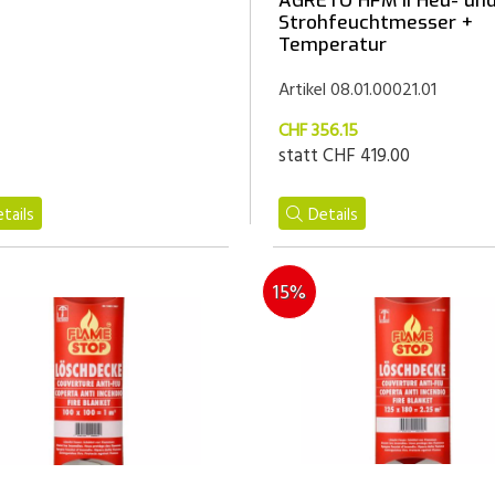
AGRETO HFM II Heu- un
Strohfeuchtmesser +
Temperatur
Artikel 08.01.00021.01
CHF 356.15
statt
CHF 419.00
tails
Details
15%