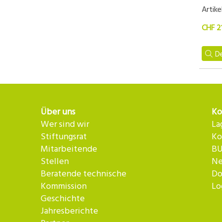
Artike
CHF 2
De
Über uns
Ko
Wer sind wir
La
Stiftungsrat
Ko
Mitarbeitende
BU
Stellen
Ne
Beratende technische
Do
Kommission
Lo
Geschichte
Jahresberichte