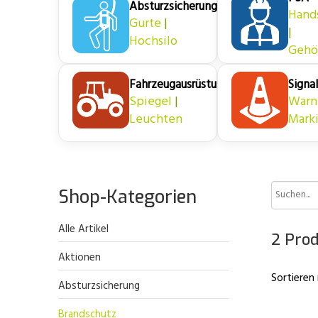
Absturzsicherung
Hand
Gurte
|
|
Hochsilo
Gehö
Fahrzeugausrüstung
Signal
Spiegel
|
Warn
Leuchten
Mark
Shop-Kategorien
Alle Artikel
2 Pro
Aktionen
Sortieren
Absturzsicherung
Brandschutz