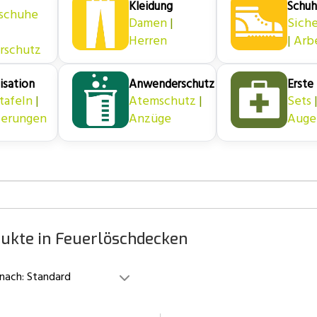
Kleidung
Schu
schuhe
Damen
|
Siche
Herren
|
Arb
rschutz
isation
Anwenderschutz
Erste 
tafeln
|
Atemschutz
|
Sets
ierungen
Anzüge
Auge
dukte in Feuerlöschdecken
 nach:
Standard