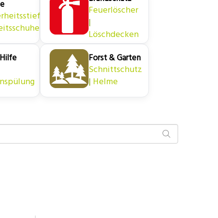
he
Feuerlöscher
rheitsstiefel
|
eitsschuhe
Löschdecken
Hilfe
Forst & Garten
|
Schnittschutz
nspülung
|
Helme