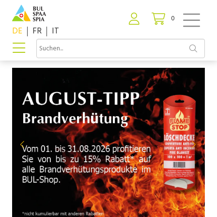
0
DE
FR
IT