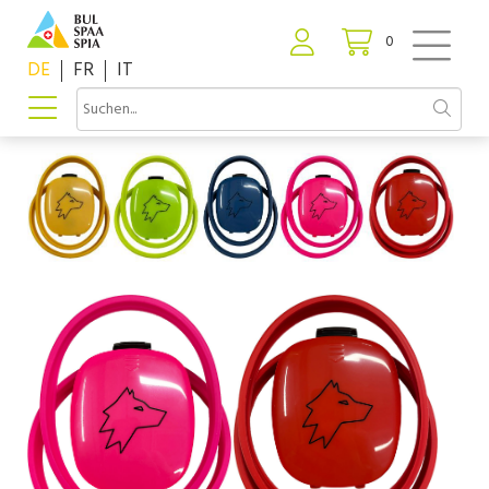
0
DE
FR
IT