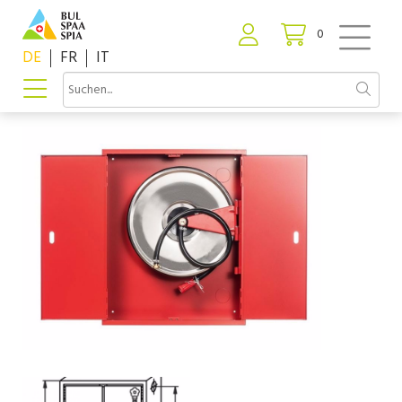
0
DE
FR
IT