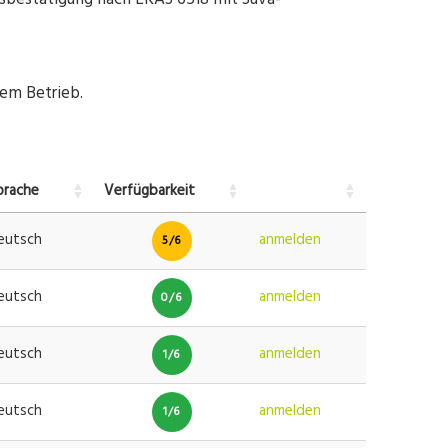
rem Betrieb.
prache
Verfügbarkeit
eutsch
anmelden
5/6
eutsch
anmelden
0/6
eutsch
anmelden
1/6
eutsch
anmelden
1/6