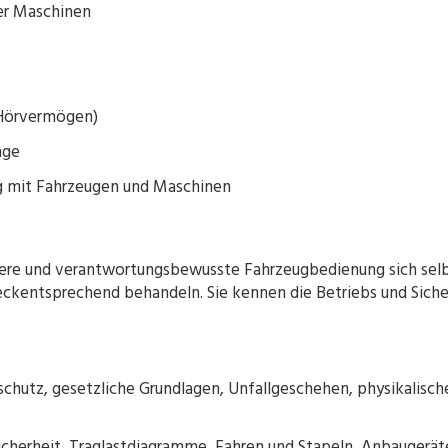
er Maschinen
/Hörvermögen)
nge
 mit Fahrzeugen und Maschinen
ichere und verantwortungsbewusste Fahrzeugbedienung sich selb
weckentsprechend behandeln. Sie kennen die Betriebs und Sich
schutz, gesetzliche Grundlagen, Unfallgeschehen, physikalisc
cherheit, Traglastdiagramme, Fahren und Stapeln, Anbaugeräte