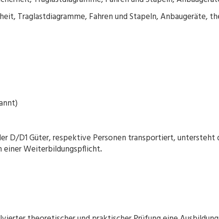
heit, Traglastdiagramme, Fahren und Stapeln, Anbaugeräte, th
annt)
 D/D1 Güter, respektive Personen transportiert, untersteht 
 einer Weiterbildungspflicht
.
vierter theoretischer und praktischer Prüfung eine Ausbildun