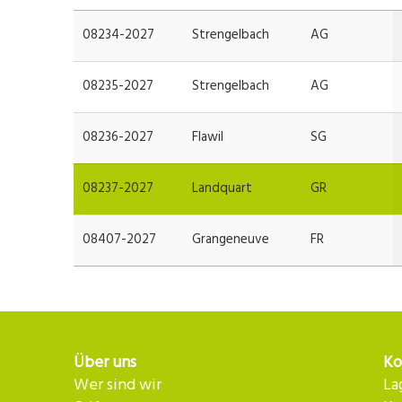
08234-2027
Strengelbach
AG
08235-2027
Strengelbach
AG
08236-2027
Flawil
SG
08237-2027
Landquart
GR
08407-2027
Grangeneuve
FR
Über uns
Ko
Wer sind wir
La