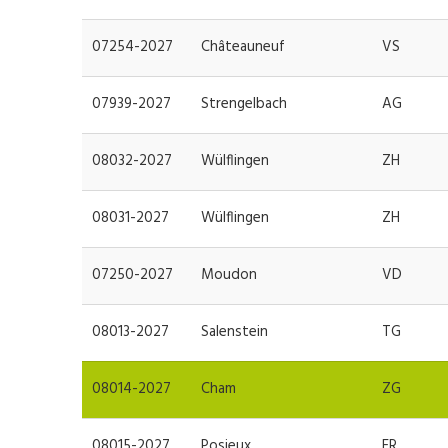
07254-2027
Châteauneuf
VS
07939-2027
Strengelbach
AG
08032-2027
Wülflingen
ZH
08031-2027
Wülflingen
ZH
07250-2027
Moudon
VD
08013-2027
Salenstein
TG
08014-2027
Cham
ZG
08015-2027
Posieux
FR