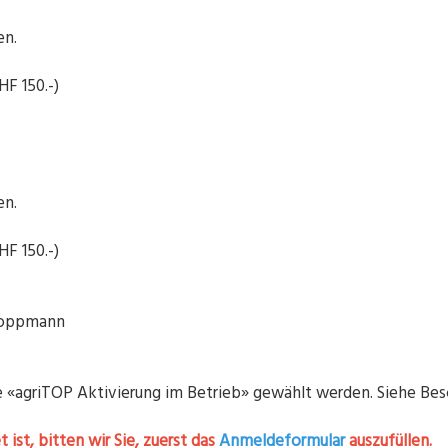
en.
HF 150.-)
en.
HF 150.-)
 Doppmann
te «agriTOP Aktivierung im Betrieb» gewählt werden. Siehe Be
ist, bitten wir Sie, zuerst das
Anmeldeformular
auszufüllen.