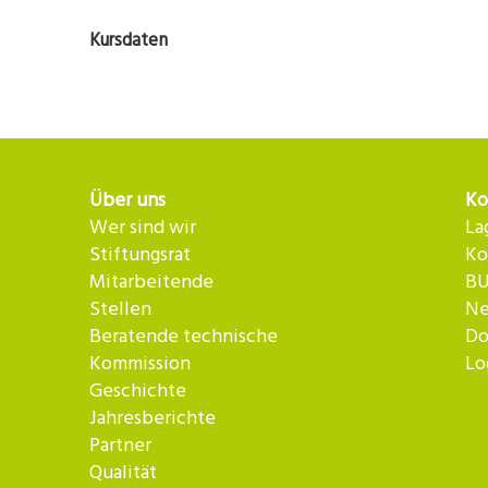
Kursdaten
Über uns
Ko
Wer sind wir
La
Stiftungsrat
Ko
Mitarbeitende
BU
Stellen
Ne
Beratende technische
Do
Kommission
Lo
Geschichte
Jahresberichte
Partner
Qualität