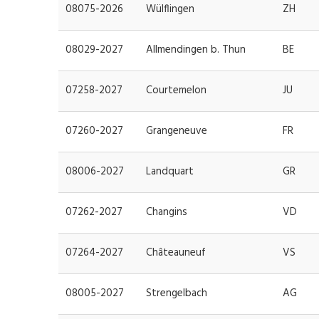
08075-2026
Wülflingen
ZH
08029-2027
Allmendingen b. Thun
BE
07258-2027
Courtemelon
JU
07260-2027
Grangeneuve
FR
08006-2027
Landquart
GR
07262-2027
Changins
VD
07264-2027
Châteauneuf
VS
08005-2027
Strengelbach
AG