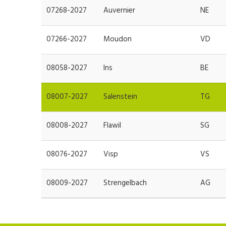
07268-2027
Auvernier
NE
07266-2027
Moudon
VD
08058-2027
Ins
BE
08007-2027
Salenstein
TG
08008-2027
Flawil
SG
08076-2027
Visp
VS
08009-2027
Strengelbach
AG