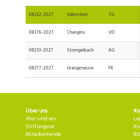
08232-2027
Salenstein
TG
08376-2027
Changins
VD
08233-2027
Strengelbach
AG
08377-2027
Grangeneuve
FR
Über uns
Ko
Wer sind wir
La
Stiftungsrat
Ko
Mitarbeitende
BU