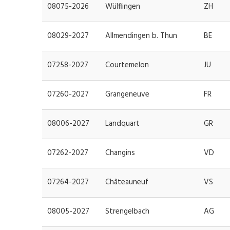
08075-2026
Wülflingen
ZH
08029-2027
Allmendingen b. Thun
BE
07258-2027
Courtemelon
JU
07260-2027
Grangeneuve
FR
08006-2027
Landquart
GR
07262-2027
Changins
VD
07264-2027
Châteauneuf
VS
08005-2027
Strengelbach
AG