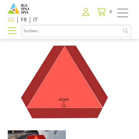
0
DE
FR
IT