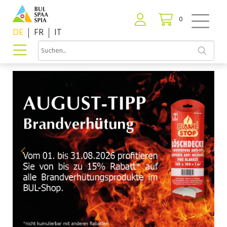
0
DE
FR
IT